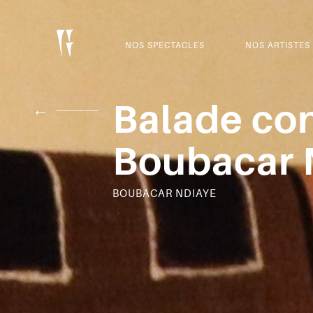
NOS SPECTACLES
NOS ARTISTES
Balade con
←
Boubacar 
BOUBACAR NDIAYE