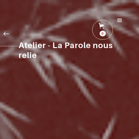
0
Atelier - La Parole nous
relie