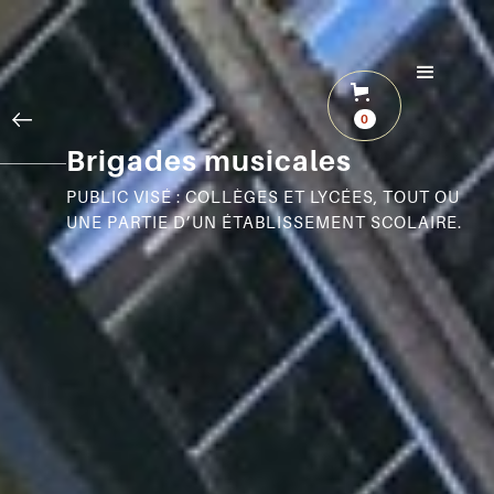
0
Brigades musicales
PUBLIC VISÉ : COLLÈGES ET LYCÉES, TOUT OU
UNE PARTIE D’UN ÉTABLISSEMENT SCOLAIRE.