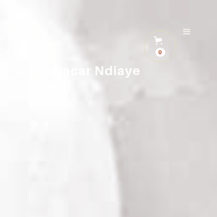
0
Boubacar Ndiaye
CONTEUR